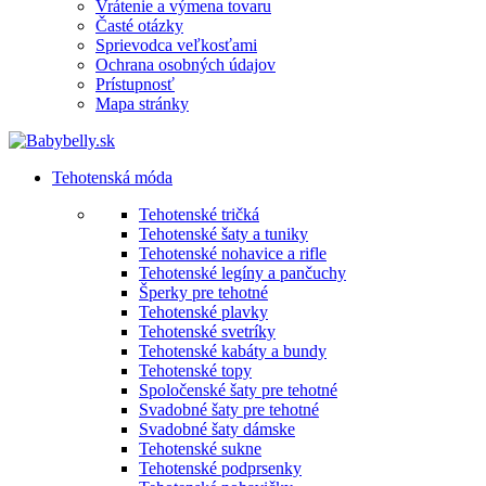
Vrátenie a výmena tovaru
Časté otázky
Sprievodca veľkosťami
Ochrana osobných údajov
Prístupnosť
Mapa stránky
Tehotenská móda
Tehotenské tričká
Tehotenské šaty a tuniky
Tehotenské nohavice a rifle
Tehotenské legíny a pančuchy
Šperky pre tehotné
Tehotenské plavky
Tehotenské svetríky
Tehotenské kabáty a bundy
Tehotenské topy
Spoločenské šaty pre tehotné
Svadobné šaty pre tehotné
Svadobné šaty dámske
Tehotenské sukne
Tehotenské podprsenky