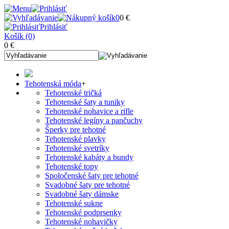
0
0 €
Prihlásiť
Košík (0)
0 €
Tehotenská móda
+
Tehotenské tričká
Tehotenské šaty a tuniky
Tehotenské nohavice a rifle
Tehotenské legíny a pančuchy
Šperky pre tehotné
Tehotenské plavky
Tehotenské svetríky
Tehotenské kabáty a bundy
Tehotenské topy
Spoločenské šaty pre tehotné
Svadobné šaty pre tehotné
Svadobné šaty dámske
Tehotenské sukne
Tehotenské podprsenky
Tehotenské nohavičky