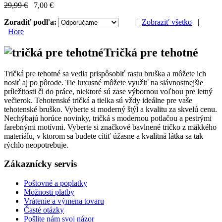
29,99 €
7,00 €
Zoradiť podľa:
|
Zobraziť všetko
|
Hore
Tričká pre tehotné
Tričká pre tehotné sa vedia prispôsobiť rastu bruška a môžete ich
nosiť aj po pôrode. Tie luxusné môžete využiť na slávnostnejšie
príležitosti či do práce, niektoré sú zase výbornou voľbou pre letný
večierok. Tehotenské tričká a tielka sú vždy ideálne pre vaše
tehotenské bruško. Vyberte si moderný štýl a kvalitu za skvelú cenu.
Nechýbajú horúce novinky, tričká s modernou potlačou a pestrými
farebnými motívmi. Vyberte si značkové bavlnené tričko z mäkkého
materiálu, v ktorom sa budete cítiť úžasne a kvalitná látka sa tak
rýchlo neopotrebuje.
Zákaznícky servis
Poštovné a poplatky
Možnosti platby
Vrátenie a výmena tovaru
Časté otázky
Pošlite nám svoj názor