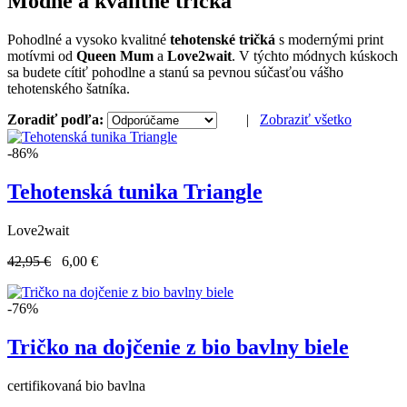
Módne a kvalitné tričká
Pohodlné a vysoko kvalitné
tehotenské tričká
s modernými print
motívmi od
Queen Mum
a
Love2wait
. V týchto módnych kúskoch
sa budete cítiť pohodlne a stanú sa pevnou súčasťou vášho
tehotenského šatníka.
Zoradiť podľa:
|
Zobraziť všetko
-86%
Tehotenská tunika Triangle
Love2wait
42,95 €
6,00 €
-76%
Tričko na dojčenie z bio bavlny biele
certifikovaná bio bavlna