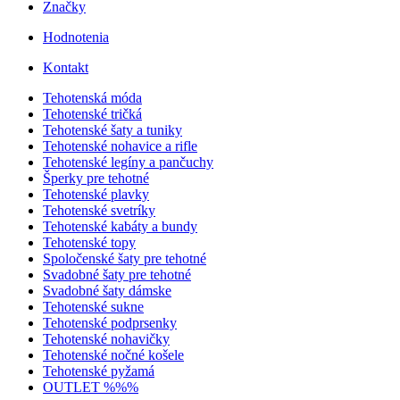
Značky
Hodnotenia
Kontakt
Tehotenská móda
Tehotenské tričká
Tehotenské šaty a tuniky
Tehotenské nohavice a rifle
Tehotenské legíny a pančuchy
Šperky pre tehotné
Tehotenské plavky
Tehotenské svetríky
Tehotenské kabáty a bundy
Tehotenské topy
Spoločenské šaty pre tehotné
Svadobné šaty pre tehotné
Svadobné šaty dámske
Tehotenské sukne
Tehotenské podprsenky
Tehotenské nohavičky
Tehotenské nočné košele
Tehotenské pyžamá
OUTLET %%%