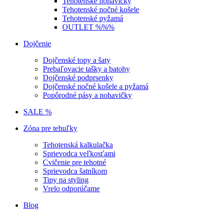
Tehotenské nohavičky
Tehotenské nočné košele
Tehotenské pyžamá
OUTLET %%%
Dojčenie
Dojčenské topy a šaty
Prebaľovacie tašky a batohy
Dojčenské podprsenky
Dojčenské nočné košele a pyžamá
Popôrodné pásy a nohavičky
SALE %
Zóna pre tehuľky
Tehotenská kalkulačka
Sprievodca veľkosťami
Cvičenie pre tehotné
Sprievodca šatníkom
Tipy na styling
Vrelo odporúčame
Blog