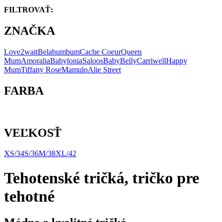
FILTROVAŤ:
ZNAČKA
Love2wait
Belabumbum
Cache Coeur
Queen
Mum
Amoralia
Babylonia
Saloos
BabyBelly
Carriwell
Happy
Mum
Tiffany Rose
Mamulo
Alie Street
FARBA
VEĽKOSŤ
XS/34
S/36
M/38
XL/42
Tehotenské tričká, tričko pre
tehotné