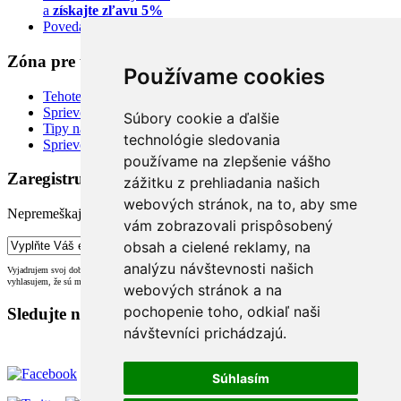
a
získajte zľavu 5%
Povedali o nás
Zóna pre tehuľky
Používame cookies
Tehotenská kalkulačka
Sprievodca šatníkom
Súbory cookie a ďalšie
Tipy na styling
technológie sledovania
Sprievodca veľkosťami
používame na zlepšenie vášho
Zaregistrujte sa pre odber newsletteru:
zážitku z prehliadania našich
webových stránok, na to, aby sme
Nepremeškajte naše novinky, zľavy a promo akcie!
vám zobrazovali prispôsobený
obsah a cielené reklamy, na
analýzu návštevnosti našich
Vyjadrujem svoj dobrovoľný súhlas so spracovaním svojich osobných údajov za účelom odberu noviniek a
vyhlasujem, že sú mi známe moje práva, vrátane práva na odvolanie súhlasu (
info@babybelly.sk
).
webových stránok a na
pochopenie toho, odkiaľ naši
Sledujte nás na:
návštevníci prichádzajú.
Súhlasím