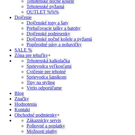
Tehotenské nočné košele
Tehotenské pyžamá
OUTLET %%%
Dojčenie
Dojčenské topy a šaty
Prebaľovacie tašky a batohy
Dojčenské podprsenky
Dojčenské nočné košele a pyžamá
Popôrodné pásy a nohavičky
SALE %
Zóna pre tehuľky
+
Tehotenská kalkulačka
Sprievodca veľkosťami
Cvičenie pre tehotné
Sprievodca šatníkom
Tipy na styling
Vrelo odporúčame
Blog
Značky
Hodnotenia
Kontakt
Obchodné podmienky
+
Zákaznícky servis
Poštovné a poplatky
Možnosti platby