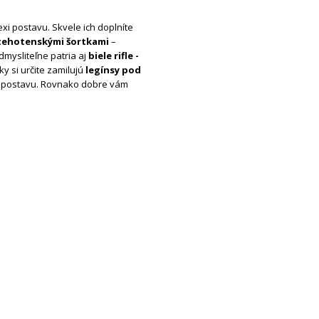
xi postavu. Skvele ich doplníte
tehotenskými šortkami
–
mysliteľne patria aj
biele rifle -
y si určite zamilujú
legínsy pod
ej postavu. Rovnako dobre vám