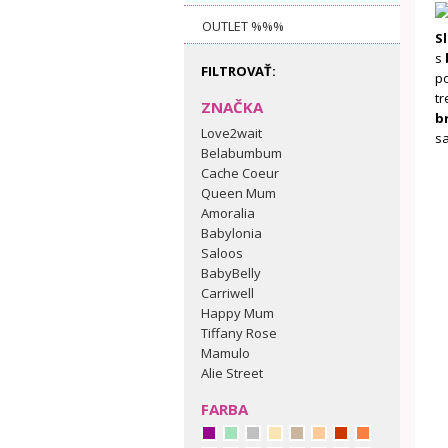
OUTLET %%%
S
s
FILTROVAŤ:
po
t
ZNAČKA
b
Love2wait
s
Belabumbum
Cache Coeur
Queen Mum
Amoralia
Babylonia
Saloos
BabyBelly
Carriwell
Happy Mum
Tiffany Rose
Mamulo
Alie Street
FARBA