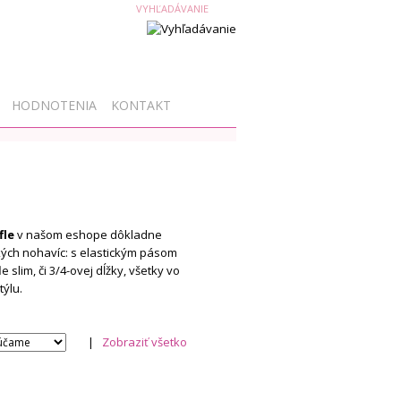
0 €
HODNOTENIA
KONTAKT
fle
v našom eshope dôkladne
ých nohavíc: s elastickým pásom
slim, či 3/4-ovej dĺžky, všetky vo
týlu.
|
Zobraziť všetko