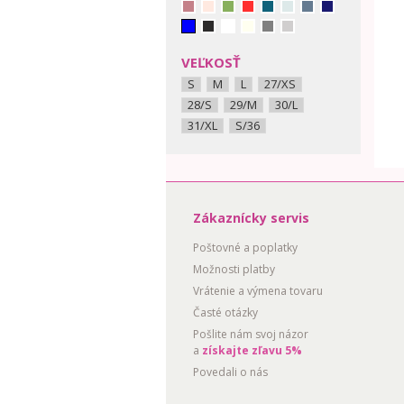
VEĽKOSŤ
S
M
L
27/XS
28/S
29/M
30/L
31/XL
S/36
Zákaznícky servis
Poštovné a poplatky
Možnosti platby
Vrátenie a výmena tovaru
Časté otázky
Pošlite nám svoj názor
a
získajte zľavu 5%
Povedali o nás