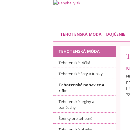
TEHOTENSKÁ MÓDA
DOJČENIE
TEHOTENSKÁ MÓDA
Tehotenské tričká
N
Tehotenské šaty a tuniky
N
p
Tehotenské nohavice a
po
rifle
vy
Tehotenské legíny a
pančuchy
Šperky pre tehotné
Tehotenské plavky