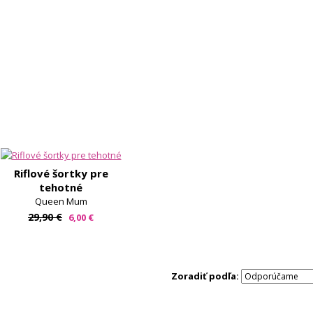
-79%
Riflové šortky pre
tehotné
Queen Mum
29,90 €
6,00 €
Zoradiť podľa: