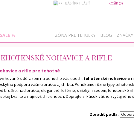
PRIHLÁSIŤ
KOŠÍK (0)
SALE %
ZÓNA PRE TEHUĽKY
BLOG
ZNAČKY
TEHOTENSKÉ NOHAVICE A RIFLE
ohavice a rifle pre tehotné
avrhované s dôrazom na pohodlie vás oboch,
tehotenské nohavice a ri
oskytnú podporu vášmu brušku aj chrbtu. Ponúkame rôzne typy tehotensk
d bruško, nad bruško, elegantné, ležérne, s nízkym sedom, tehotenské rifle 
sokej kvalite a najnovších trendoch. Doprajte si kúsok vášho zvyčajného š
Zoradiť podľa: