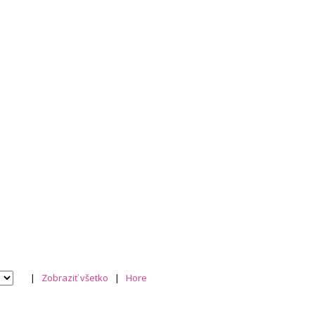
|
Zobraziť všetko
|
Hore