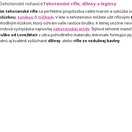
Tehotenské rifle, džínsy a legínsy
lim tehotenské rifle
sa perfektne prispôsobia vašim tvarom a vykúzlia se
blúzkou
,
tunikou
či
tričkom
. V lete si tehotenstvo môžete užiť riflovými
hodlným kúskom, ktorý ochráni vaše rastúce bruško. K letnej sezóne neod
rendová vychytávka najnovšej
tehotenskej módy
. Štýlové tehotné mamičk
ruško od Love2Wait
z ultra pohodlného materiálu dokonale formujúci j
adnú aj kvalitné vyšúchané
džínsy
alebo
rifle zo vzdušnej bavlny
.