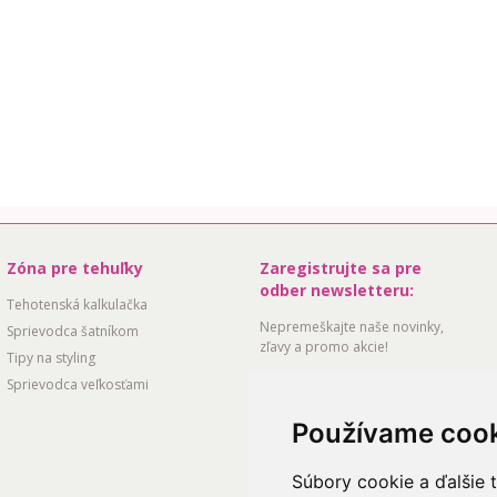
Zóna pre tehuľky
Zaregistrujte sa pre
odber newsletteru:
Tehotenská kalkulačka
Nepremeškajte naše novinky,
Sprievodca šatníkom
zľavy a promo akcie!
Tipy na styling
Sprievodca veľkosťami
Vyjadrujem svoj dobrovoľný súhlas so
Používame coo
spracovaním svojich osobných údajov za
účelom odberu noviniek a vyhlasujem,
že sú mi známe moje práva, vrátane
Súbory cookie a ďalšie 
práva na odvolanie súhlasu
(
info@babybelly.sk
).