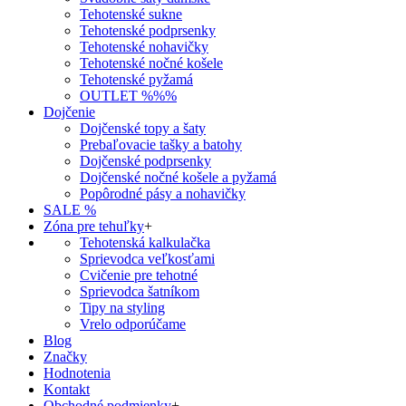
Tehotenské sukne
Tehotenské podprsenky
Tehotenské nohavičky
Tehotenské nočné košele
Tehotenské pyžamá
OUTLET %%%
Dojčenie
Dojčenské topy a šaty
Prebaľovacie tašky a batohy
Dojčenské podprsenky
Dojčenské nočné košele a pyžamá
Popôrodné pásy a nohavičky
SALE %
Zóna pre tehuľky
+
Tehotenská kalkulačka
Sprievodca veľkosťami
Cvičenie pre tehotné
Sprievodca šatníkom
Tipy na styling
Vrelo odporúčame
Blog
Značky
Hodnotenia
Kontakt
Obchodné podmienky
+