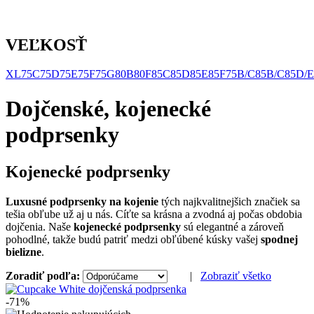
VEĽKOSŤ
XL
75C
75D
75E
75F
75G
80B
80F
85C
85D
85E
85F
75B/C
85B/C
85D/E
Dojčenské, kojenecké
podprsenky
Kojenecké podprsenky
Luxusné podprsenky na kojenie
tých najkvalitnejšich značiek sa
tešia obľube už aj u nás. Cíťte sa krásna a zvodná aj počas obdobia
dojčenia. Naše
kojenecké podprsenky
sú elegantné a zároveň
pohodlné, takže budú patriť medzi obľúbené kúsky vašej
spodnej
bielizne
.
Zoradiť podľa:
|
Zobraziť všetko
-71%