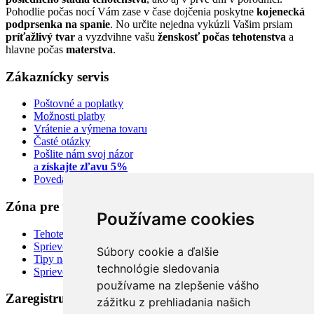
Pohodlie počas nocí Vám zase v čase dojčenia poskytne
kojenecká
podprsenka na spanie
. No určite nejedna vykúzli Vašim prsiam
príťažlivý tvar
a vyzdvihne vašu
ženskosť počas tehotenstva
a
hlavne počas
materstva
.
Zákaznícky servis
Poštovné a poplatky
Možnosti platby
Vrátenie a výmena tovaru
Časté otázky
Pošlite nám svoj názor
a
získajte zľavu 5%
Povedali o nás
Zóna pre tehuľky
Používame cookies
Tehotenská kalkulačka
Sprievodca šatníkom
Súbory cookie a ďalšie
Tipy na styling
technológie sledovania
Sprievodca veľkosťami
používame na zlepšenie vášho
Zaregistrujte sa pre odber newsletteru:
zážitku z prehliadania našich