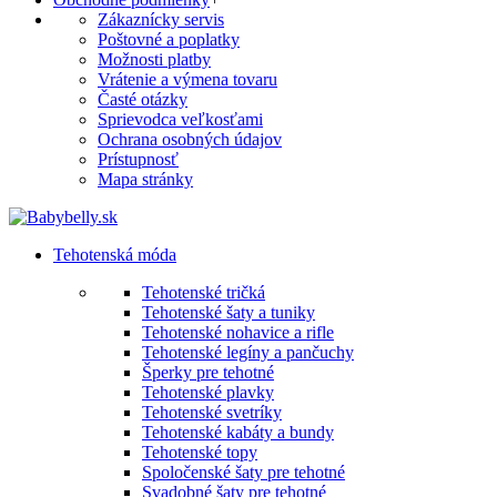
Zákaznícky servis
Poštovné a poplatky
Možnosti platby
Vrátenie a výmena tovaru
Časté otázky
Sprievodca veľkosťami
Ochrana osobných údajov
Prístupnosť
Mapa stránky
Tehotenská móda
Tehotenské tričká
Tehotenské šaty a tuniky
Tehotenské nohavice a rifle
Tehotenské legíny a pančuchy
Šperky pre tehotné
Tehotenské plavky
Tehotenské svetríky
Tehotenské kabáty a bundy
Tehotenské topy
Spoločenské šaty pre tehotné
Svadobné šaty pre tehotné