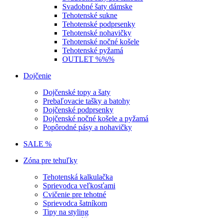
Svadobné šaty dámske
Tehotenské sukne
Tehotenské podprsenky
Tehotenské nohavičky
Tehotenské nočné košele
Tehotenské pyžamá
OUTLET %%%
Dojčenie
Dojčenské topy a šaty
Prebaľovacie tašky a batohy
Dojčenské podprsenky
Dojčenské nočné košele a pyžamá
Popôrodné pásy a nohavičky
SALE %
Zóna pre tehuľky
Tehotenská kalkulačka
Sprievodca veľkosťami
Cvičenie pre tehotné
Sprievodca šatníkom
Tipy na styling