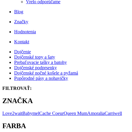
Vrelo odporúčame
Blog
Značky
Hodnotenia
Kontakt
Dojčenie
Dojčenské topy a šaty
Prebaľovacie tašky a batohy
Dojčenské podprsenky
Dojčenské nočné košele a pyžamá
Popôrodné pásy a nohavičky
FILTROVAŤ:
ZNAČKA
Love2wait
Babymel
Cache Coeur
Queen Mum
Amoralia
Carriwell
FARBA