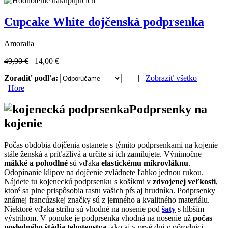
Cupcake White dojčenská podprsenka
Amoralia
49,90 €
14,00 €
Zoradiť podľa:
|
Zobraziť všetko
|
Hore
Podprsenky na
kojenie
Počas obdobia dojčenia ostanete s týmito podprsenkami na kojenie
stále ženská a príťažlivá a určite si ich zamilujete. Výnimočne
mäkké a pohodlné
sú vďaka
elastickému mikrovláknu
.
Odopínanie klipov na dojčenie zvládnete ľahko jednou rukou.
Nájdete tu kojeneckú podprsenku s košíkmi v
zdvojenej veľkosti
,
ktoré sa plne prispôsobia rastu vašich pŕs aj hrudníka. Podprsenky
známej francúzskej značky sú z jemného a kvalitného materiálu.
Niektoré vďaka strihu sú vhodné na nosenie pod
šaty
s hlbším
výstrihom. V ponuke je podprsenka vhodná na nosenie už
počas
posledného štádia tehotenstva
, ako aj v prvé dni v pôrodnici.