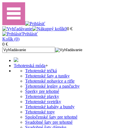
0
0 €
Prihlásiť
Košík (0)
0 €
Tehotenská móda
+
Tehotenské tričká
Tehotenské šaty a tuniky
Tehotenské nohavice a rifle
Tehotenské legíny a pančuchy
Šperky pre tehotné
Tehotenské plavky
Tehotenské svetríky
Tehotenské kabáty a bundy
Tehotenské topy
Spoločenské šaty pre tehotné
Svadobné šaty pre tehotné
Svadobné šaty dámske