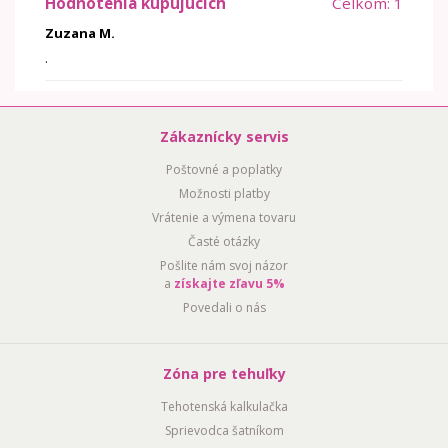
Hodnotenia kupujúcich
Celkom: 1
Zuzana M.
.
Zákaznícky servis
Poštovné a poplatky
Možnosti platby
Vrátenie a výmena tovaru
Časté otázky
Pošlite nám svoj názor
a
získajte zľavu 5%
Povedali o nás
Zóna pre tehuľky
Tehotenská kalkulačka
Sprievodca šatníkom