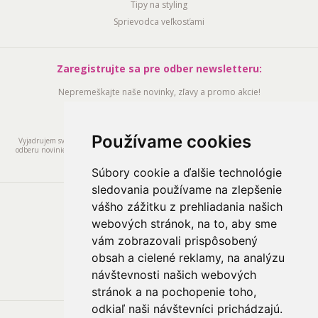
Tipy na styling
Sprievodca veľkosťami
Zaregistrujte sa pre odber newsletteru:
Nepremeškajte naše novinky, zľavy a promo akcie!
Používame cookies
Vyjadrujem svoj dobrovoľný súhlas so spracovaním svojich osobných údajov za účelom
odberu noviniek a vyhlasujem, že sú mi známe moje práva, vrátane práva na odvolanie
súhlasu (
info@babybelly.sk
).
Súbory cookie a ďalšie technológie
sledovania používame na zlepšenie
Sledujte nás na:
vášho zážitku z prehliadania našich
webových stránok, na to, aby sme
vám zobrazovali prispôsobený
obsah a cielené reklamy, na analýzu
návštevnosti našich webových
stránok a na pochopenie toho,
odkiaľ naši návštevníci prichádzajú.