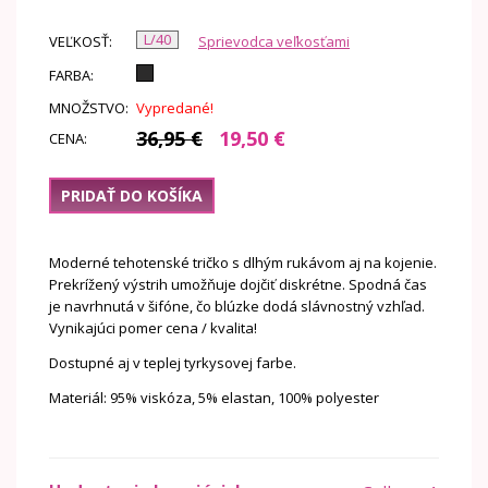
L/40
VEĽKOSŤ:
Sprievodca veľkosťami
FARBA:
MNOŽSTVO:
Vypredané!
36,95 €
19,50 €
CENA:
Moderné tehotenské tričko s dlhým rukávom aj na kojenie.
Prekrížený výstrih umožňuje dojčiť diskrétne. Spodná čas
je navrhnutá v šifóne, čo blúzke dodá slávnostný vzhľad.
Vynikajúci pomer cena / kvalita!
Dostupné aj v teplej tyrkysovej farbe.
Materiál: 95% viskóza, 5% elastan, 100% polyester