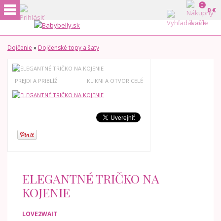
0
0 €
Dojčenie
»
Dojčenské topy a šaty
PREJDI A PRIBLÍŽ
KLIKNI A OTVOR CELÉ
ELEGANTNÉ TRIČKO NA
KOJENIE
LOVE2WAIT