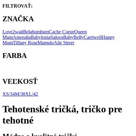
FILTROVAŤ:
ZNAČKA
Love2wait
Belabumbum
Cache Coeur
Queen
Mum
Amoralia
Babylonia
Saloos
BabyBelly
Carriwell
Happy
Mum
Tiffany Rose
Mamulo
Alie Street
FARBA
VEĽKOSŤ
XS/34
M/38
XL/42
Tehotenské tričká, tričko pre
tehotné