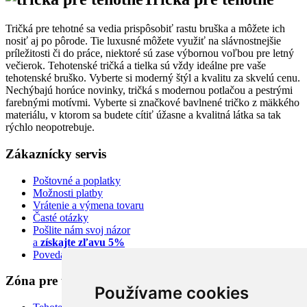
Tričká pre tehotné sa vedia prispôsobiť rastu bruška a môžete ich
nosiť aj po pôrode. Tie luxusné môžete využiť na slávnostnejšie
príležitosti či do práce, niektoré sú zase výbornou voľbou pre letný
večierok. Tehotenské tričká a tielka sú vždy ideálne pre vaše
tehotenské bruško. Vyberte si moderný štýl a kvalitu za skvelú cenu.
Nechýbajú horúce novinky, tričká s modernou potlačou a pestrými
farebnými motívmi. Vyberte si značkové bavlnené tričko z mäkkého
materiálu, v ktorom sa budete cítiť úžasne a kvalitná látka sa tak
rýchlo neopotrebuje.
Zákaznícky servis
Poštovné a poplatky
Možnosti platby
Vrátenie a výmena tovaru
Časté otázky
Pošlite nám svoj názor
a
získajte zľavu 5%
Povedali o nás
Zóna pre tehuľky
Používame cookies