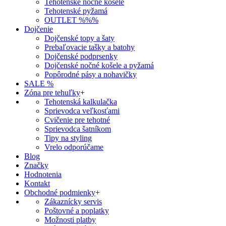
Tehotenské nočné košele
Tehotenské pyžamá
OUTLET %%%
Dojčenie
Dojčenské topy a šaty
Prebaľovacie tašky a batohy
Dojčenské podprsenky
Dojčenské nočné košele a pyžamá
Popôrodné pásy a nohavičky
SALE %
Zóna pre tehuľky
+
Tehotenská kalkulačka
Sprievodca veľkosťami
Cvičenie pre tehotné
Sprievodca šatníkom
Tipy na styling
Vrelo odporúčame
Blog
Značky
Hodnotenia
Kontakt
Obchodné podmienky
+
Zákaznícky servis
Poštovné a poplatky
Možnosti platby