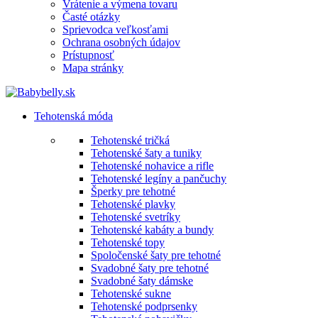
Vrátenie a výmena tovaru
Časté otázky
Sprievodca veľkosťami
Ochrana osobných údajov
Prístupnosť
Mapa stránky
Tehotenská móda
Tehotenské tričká
Tehotenské šaty a tuniky
Tehotenské nohavice a rifle
Tehotenské legíny a pančuchy
Šperky pre tehotné
Tehotenské plavky
Tehotenské svetríky
Tehotenské kabáty a bundy
Tehotenské topy
Spoločenské šaty pre tehotné
Svadobné šaty pre tehotné
Svadobné šaty dámske
Tehotenské sukne
Tehotenské podprsenky