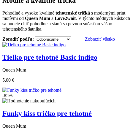
Módne a kvalitné tričká
Pohodlné a vysoko kvalitné
tehotenské tričká
s modernými print
motívmi od
Queen Mum
a
Love2wait
. V týchto módnych kúskoch
sa budete cítiť pohodlne a stanú sa pevnou súčasťou vášho
tehotenského šatníka.
Zoradiť podľa:
|
Zobraziť všetko
Tielko pre tehotné Basic indigo
Queen Mum
5,00 €
-85%
Funky kiss tričko pre tehotné
Queen Mum