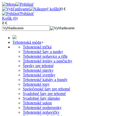
0
0 €
Prihlásiť
Košík (0)
0 €
Tehotenská móda
+
Tehotenské tričká
Tehotenské šaty a tuniky
Tehotenské nohavice a rifle
Tehotenské legíny a pančuchy
Šperky pre tehotné
Tehotenské plavky
Tehotenské svetríky
Tehotenské kabáty a bundy
Tehotenské topy
Spoločenské šaty pre tehotné
Svadobné šaty pre tehotné
Svadobné šaty dámske
Tehotenské sukne
Tehotenské podprsenky
Tehotenské nohavičky