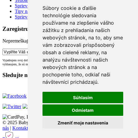
Tehotenská kalkulačka
Sprievodca šatníkom
Súbory cookie a ďalšie
Tipy na styling
technológie sledovania
Sprievodca veľkosťami
používame na zlepšenie vášho
Zaregistrujte sa pre odber newsletteru:
zážitku z prehliadania našich
webových stránok, na to, aby sme
Nepremeškajte naše novinky, zľavy a promo akcie!
vám zobrazovali prispôsobený
obsah a cielené reklamy, na
analýzu návštevnosti našich
Vyjadrujem svoj dobrovoľný súhlas so spracovaním svojich osobných údajov za účelom odberu noviniek a
vyhlasujem, že sú mi známe moje práva, vrátane práva na odvolanie súhlasu (
info@babybelly.sk
).
webových stránok a na
pochopenie toho, odkiaľ naši
Sledujte nás na:
návštevníci prichádzajú.
Súhlasím
Odmietam
© 2025 BabyBelly.sk |
Mapa stránky
|
Obchodné podmienky
|
O
Zmeniť moje nastavenia
nás
|
Kontakt