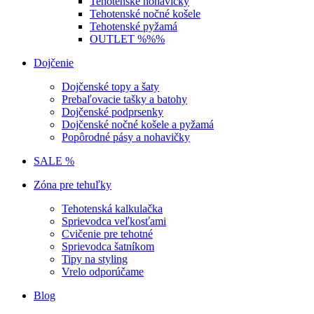
Tehotenské nohavičky
Tehotenské nočné košele
Tehotenské pyžamá
OUTLET %%%
Dojčenie
Dojčenské topy a šaty
Prebaľovacie tašky a batohy
Dojčenské podprsenky
Dojčenské nočné košele a pyžamá
Popôrodné pásy a nohavičky
SALE %
Zóna pre tehuľky
Tehotenská kalkulačka
Sprievodca veľkosťami
Cvičenie pre tehotné
Sprievodca šatníkom
Tipy na styling
Vrelo odporúčame
Blog