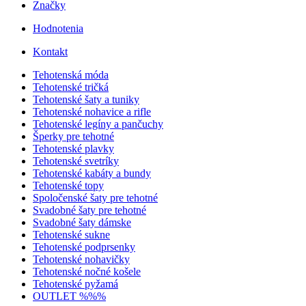
Značky
Hodnotenia
Kontakt
Tehotenská móda
Tehotenské tričká
Tehotenské šaty a tuniky
Tehotenské nohavice a rifle
Tehotenské legíny a pančuchy
Šperky pre tehotné
Tehotenské plavky
Tehotenské svetríky
Tehotenské kabáty a bundy
Tehotenské topy
Spoločenské šaty pre tehotné
Svadobné šaty pre tehotné
Svadobné šaty dámske
Tehotenské sukne
Tehotenské podprsenky
Tehotenské nohavičky
Tehotenské nočné košele
Tehotenské pyžamá
OUTLET %%%