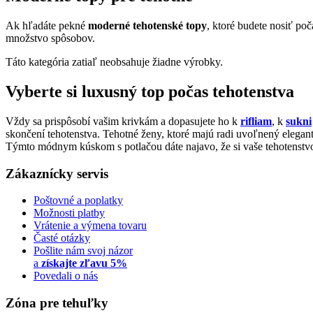
Ak hľadáte pekné
moderné tehotenské topy
, ktoré budete nosiť po
množstvo spôsobov.
Táto kategória zatiaľ neobsahuje žiadne výrobky.
Vyberte si luxusný top počas tehotenstva
Vždy sa prispôsobí vašim krivkám a dopasujete ho k
rifliam
, k
sukni
skončení tehotenstva. Tehotné ženy, ktoré majú radi uvoľnený elegant
Týmto módnym kúskom s potlačou dáte najavo, že si vaše tehotenstvo u
Zákaznícky servis
Poštovné a poplatky
Možnosti platby
Vrátenie a výmena tovaru
Časté otázky
Pošlite nám svoj názor
a
získajte zľavu 5%
Povedali o nás
Zóna pre tehuľky