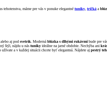
čas tehotenstva, máme pre vás v ponuke elegantné
tuniky
,
tričká
a
blú
alebo aj pod
svetrík
. Moderná
blúzka s dlhými rukávmi
bude pre vás
ný štýl, nájdu u nás
tuniky
ideálne na jarné obdobie. Nechýba ani
krá
žívate a v každej situácii chcete byť elegantná. Nájdete aj
pestrý te