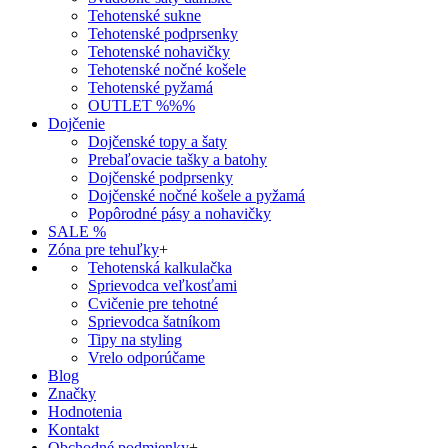
Tehotenské sukne
Tehotenské podprsenky
Tehotenské nohavičky
Tehotenské nočné košele
Tehotenské pyžamá
OUTLET %%%
Dojčenie
Dojčenské topy a šaty
Prebaľovacie tašky a batohy
Dojčenské podprsenky
Dojčenské nočné košele a pyžamá
Popôrodné pásy a nohavičky
SALE %
Zóna pre tehuľky
+
Tehotenská kalkulačka
Sprievodca veľkosťami
Cvičenie pre tehotné
Sprievodca šatníkom
Tipy na styling
Vrelo odporúčame
Blog
Značky
Hodnotenia
Kontakt
Obchodné podmienky
+