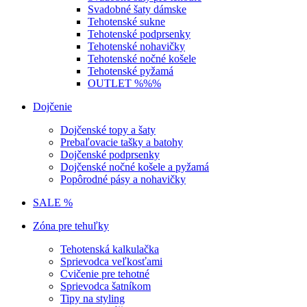
Svadobné šaty dámske
Tehotenské sukne
Tehotenské podprsenky
Tehotenské nohavičky
Tehotenské nočné košele
Tehotenské pyžamá
OUTLET %%%
Dojčenie
Dojčenské topy a šaty
Prebaľovacie tašky a batohy
Dojčenské podprsenky
Dojčenské nočné košele a pyžamá
Popôrodné pásy a nohavičky
SALE %
Zóna pre tehuľky
Tehotenská kalkulačka
Sprievodca veľkosťami
Cvičenie pre tehotné
Sprievodca šatníkom
Tipy na styling