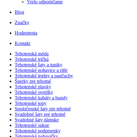
Vrelo odporúčame
Blog
Značky
Hodnotenia
Kontakt
Tehotenská móda
Tehotenské tričká
Tehotenské šaty a tuniky
Tehotenské nohavice a rifle
Tehotenské legíny a pančuchy
Šperky pre tehotné
Tehotenské plavky
Tehotenské svetríky
Tehotenské kabáty a bundy
Tehotenské topy
Spoločenské šaty pre tehotné
Svadobné šaty pre tehotné
Svadobné šaty dámske
Tehotenské sukne
Tehotenské podprsenky
Tehotenské nohavičky