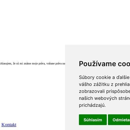
Používame coo
hlasujem, že sú mi známe moje práva, vrátane práva na odvolanie súhlasu (
info@babybelly.sk
).
Súbory cookie a ďalšie
vášho zážitku z prehli
zobrazovali prispôsobe
našich webových stráno
prichádzajú.
Súhlasím
Odmiet
|
Kontakt