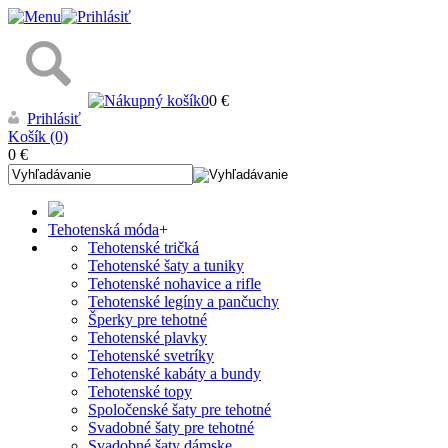
0
0 €
Prihlásiť
Košík (0)
0 €
Tehotenská móda
+
Tehotenské tričká
Tehotenské šaty a tuniky
Tehotenské nohavice a rifle
Tehotenské legíny a pančuchy
Šperky pre tehotné
Tehotenské plavky
Tehotenské svetríky
Tehotenské kabáty a bundy
Tehotenské topy
Spoločenské šaty pre tehotné
Svadobné šaty pre tehotné
Svadobné šaty dámske