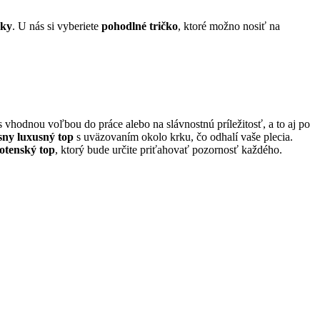
zky
. U nás si vyberiete
pohodlné tričko
, ktoré možno nosiť na
 vhodnou voľbou do práce alebo na slávnostnú príležitosť, a to aj po
sny luxusný top
s uväzovaním okolo krku, čo odhalí vaše plecia.
hotenský top
, ktorý bude určite priťahovať pozornosť každého.