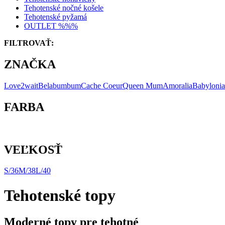
Tehotenské nočné košele
Tehotenské pyžamá
OUTLET %%%
FILTROVAŤ:
ZNAČKA
Love2wait
Belabumbum
Cache Coeur
Queen Mum
Amoralia
Babylonia
FARBA
VEĽKOSŤ
S/36
M/38
L/40
Tehotenské topy
Moderné topy pre tehotné