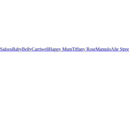
Saloos
BabyBelly
Carriwell
Happy Mum
Tiffany Rose
Mamulo
Alie Stree