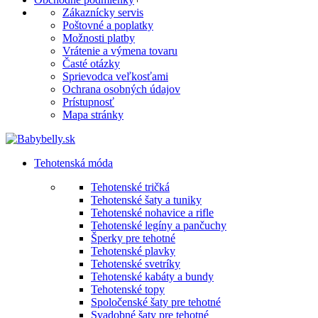
Zákaznícky servis
Poštovné a poplatky
Možnosti platby
Vrátenie a výmena tovaru
Časté otázky
Sprievodca veľkosťami
Ochrana osobných údajov
Prístupnosť
Mapa stránky
Tehotenská móda
Tehotenské tričká
Tehotenské šaty a tuniky
Tehotenské nohavice a rifle
Tehotenské legíny a pančuchy
Šperky pre tehotné
Tehotenské plavky
Tehotenské svetríky
Tehotenské kabáty a bundy
Tehotenské topy
Spoločenské šaty pre tehotné
Svadobné šaty pre tehotné